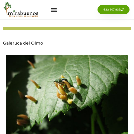
Ir
al
622 907 829
contenido
Galeruca del Olmo