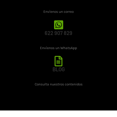
Envìenos un correo
622 907 829
Envìenos un WhatsApp
BLOG
Consulta nuestros contenidos