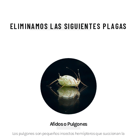
ELIMINAMOS LAS SIGUIENTES PLAGAS
Afidos o Pulgones
Los pulgones son pequeños insectos hemípteros que succionan la